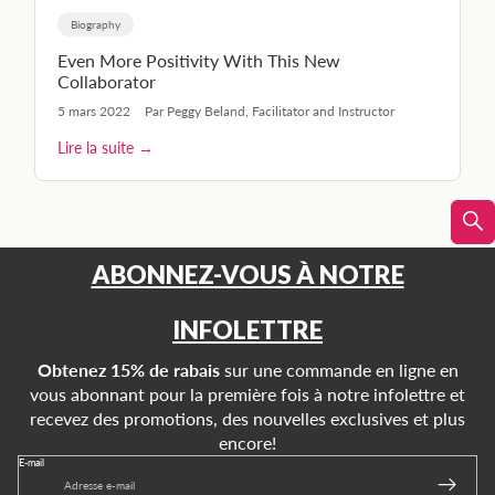
Biography
Even More Positivity With This New
Collaborator
5 mars 2022
Par Peggy Beland, Facilitator and Instructor
Lire la suite →
ABONNEZ-VOUS À NOTRE
INFOLETTRE
Obtenez 15% de rabais
sur une commande en ligne en
vous abonnant pour la première fois à notre infolettre et
recevez des promotions, des nouvelles exclusives et plus
encore!
E-mail