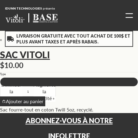
IDUNN TECHNOLOGIES
présente
LIVRAISON GRATUITE AVEC TOUT ACHAT DE 100$ ET
PLUS AVANT TAXES ET APRÈS RABAIS.
Ouvrir
Ouvrir
SAC VITOLI
l’image
l’image
en
en
$10.00
plein
plein
Type
écran
écran
Sac
Diminuer
Augmenter
la
la
quantité
quantité
Ajouter au panier
Sac fourre-tout en coton Twill 5oz, recyclé.
ABONNEZ-VOUS À NOTRE
INFOLETTRE