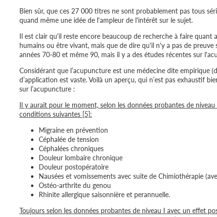
Bien sûr, que ces 27 000 titres ne sont probablement pas tous séri
quand même une idée de l'ampleur de l'intérêt sur le sujet.
Il est clair qu'il reste encore beaucoup de recherche à faire quan
humains ou être vivant, mais que de dire qu'il n'y a pas de preuve sc
années 70-80 et même 90, mais il y a des études récentes sur l'ac
Considérant que l’acupuncture est une médecine dite empirique (don
d’application est vaste. Voilà un aperçu, qui n’est pas exhaustif bi
sur l’acupuncture :
Il y aurait pour le moment, selon les données probantes de niveau I
conditions suivantes [5]:
Migraine en prévention
Céphalée de tension
Céphalées chroniques
Douleur lombaire chronique
Douleur postopératoire
Nausées et vomissements avec suite de Chimiothérapie (ave
Ostéo-arthrite du genou
Rhinite allergique saisonnière et perannuelle.
Toujours selon les données probantes de niveau I avec un effet posi