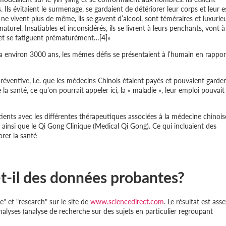
 Ils évitaient le surmenage, se gardaient de détériorer leur corps et leur es
 ne vivent plus de même, ils se gavent d’alcool, sont téméraires et luxurie
aturel. Insatiables et inconsidérés, ils se livrent à leurs penchants, vont à
re et se fatiguent prématurément…[4]»
 a environ 3000 ans, les mêmes défis se présentaient à l’humain en rappor
éventive, i.e. que les médecins Chinois étaient payés et pouvaient garder
e la santé, ce qu’on pourrait appeler ici, la « maladie », leur emploi pouvait
atients avec les différentes thérapeutiques associées à la médecine chinois
e ainsi que le Qi Gong Clinique (Medical Qi Gong). Ce qui incluaient des
orer la santé
a-t-il des données probantes?
 et "research" sur le site de
www.sciencedirect.com
. Le résultat est asse
nalyses (analyse de recherche sur des sujets en particulier regroupant