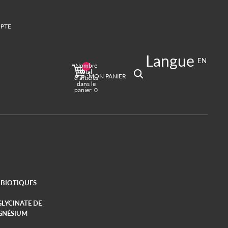
PTE
Langue
ions de connexion
EN
Nombre
es
Profil
total
MON PANIER
d’articles
dans le
panier: 0
BIOTIQUES
GLYCINATE DE
GNÉSIUM