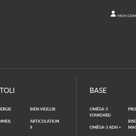
MON COM
COMPTE
Autres opt
Command
ITOLI
BASE
ERGIE
BIEN VIEILLIR
OMÉGA-3
PRO
STANDARD
MMEIL
ARTICULATION
BIS
S
OMÉGA-3 ADH +
MA