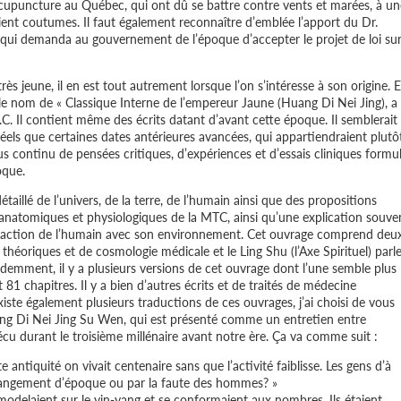
’acupuncture au Québec, qui ont dû se battre contre vents et marées, à un
ient coutumes. Il faut également reconnaître d’emblée l’apport du Dr.
qui demanda au gouvernement de l’époque d’accepter le projet de loi su
s jeune, il en est tout autrement lorsque l’on s’intéresse à son origine. 
le nom de « Classique Interne de l’empereur Jaune (Huang Di Nei Jing), a
C. Il contient même des écrits datant d’avant cette époque. Il semblerait
réels que certaines dates antérieures avancées, qui appartiendraient plutôt
ssus continu de pensées critiques, d’expériences et d’essais cliniques formu
oque.
aillé de l’univers, de la terre, de l’humain ainsi que des propositions
es anatomiques et physiologiques de la MTC, ainsi qu’une explication souve
nteraction de l’humain avec son environnement. Cet ouvrage comprend deu
théoriques et de cosmologie médicale et le Ling Shu (l’Axe Spirituel) parl
videmment, il y a plusieurs versions de cet ouvrage dont l’une semble plus
 81 chapitres. Il y a bien d’autres écrits et de traités de médecine
xiste également plusieurs traductions de ces ouvrages, j’ai choisi de vous
uang Di Nei Jing Su Wen, qui est présenté comme un entretien entre
écu durant le troisième millénaire avant notre ère. Ça va comme suit :
ntiquité on vivait centenaire sans que l’activité faiblisse. Les gens d’à
 changement d’époque ou par la faute des hommes? »
modelaient sur le yin-yang et se conformaient aux nombres. Ils étaient