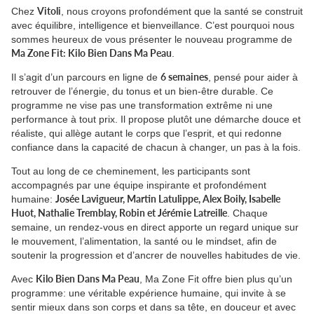
Vitoli
Chez
, nous croyons profondément que la santé se construit
avec équilibre, intelligence et bienveillance. C’est pourquoi nous
sommes heureux de vous présenter le nouveau programme de
Ma Zone Fit: Kilo Bien Dans Ma Peau
.
6 semaines
Il s’agit d’un parcours en ligne de
, pensé pour aider à
retrouver de l’énergie, du tonus et un bien-être durable. Ce
programme ne vise pas une transformation extrême ni une
performance à tout prix. Il propose plutôt une démarche douce et
réaliste, qui allège autant le corps que l’esprit, et qui redonne
confiance dans la capacité de chacun à changer, un pas à la fois.
Tout au long de ce cheminement, les participants sont
accompagnés par une équipe inspirante et profondément
Josée Lavigueur, Martin Latulippe, Alex Boily, Isabelle
humaine:
Huot, Nathalie Tremblay, Robin et Jérémie Latreille
. Chaque
semaine, un rendez-vous en direct apporte un regard unique sur
le mouvement, l’alimentation, la santé ou le mindset, afin de
soutenir la progression et d’ancrer de nouvelles habitu
des de vie.
Kilo Bien Dans Ma Peau
Avec
, Ma Zone Fit offre bien plus qu’un
programme: une véritable expérience humaine, qui invite à se
sentir mieux dans son corps et dans sa tête, en douceur et avec