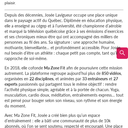
plaisir.
Depuis des décennies, Josée Lavigueur occupe une place unique
dans le paysage actif du Québec. Diplômée en éducation physique,
elle a enseigné au cégep et à l’université, été championne d’aérobie
et marqué la télévision québécoise grâce à ses émissions d’exercices
et ses chroniques mieux-être qui ont accompagné des milliers de
personnes au fil des ans. Sa signature : une approche humaine,
motivante, bienveillante… et profondément accessible. Pour Josée,
nul besoin d’être un athlète : chaque petit pas compte, tant qu’il
rapproche de soi-même.
En 2018, elle cofonde
Ma Zone Fit
afin de poursuivre cette mission
autrement. La plateforme regroupe aujourd’hui plus de
850
vidéos
,
organisées en
22 disciplines
, et animées par
33 entraîneurs
et
27
experts
passionnés qui partagent tous le même objectif : rendre
l’activité physique simple, agréable et à la portée de chacun. Yoga,
musculation, cardio doux, méditation, entraînements express… tout
est pensé pour bouger selon son niveau, son rythme et son énergie
du moment.
Avec Ma Zone Fit, Josée a créé bien plus qu’un espace
d’entraînement : elle a bâti une communauté de plus de 10k
abonnés, où l’on se sent soutenu, respecté et encouragé. Une place