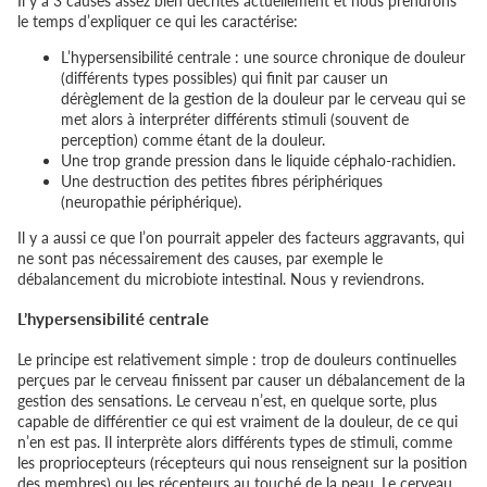
Il y a 3 causes assez bien décrites actuellement et nous prendrons
le temps d’expliquer ce qui les caractérise:
L’hypersensibilité centrale : une source chronique de douleur
(différents types possibles) qui finit par causer un
dérèglement de la gestion de la douleur par le cerveau qui se
met alors à interpréter différents stimuli (souvent de
perception) comme étant de la douleur.
Une trop grande pression dans le liquide céphalo-rachidien.
Une destruction des petites fibres périphériques
(neuropathie périphérique).
Il y a aussi ce que l’on pourrait appeler des facteurs aggravants, qui
ne sont pas nécessairement des causes, par exemple le
débalancement du microbiote intestinal. Nous y reviendrons.
L’hypersensibilité centrale
Le principe est relativement simple : trop de douleurs continuelles
perçues par le cerveau finissent par causer un débalancement de la
gestion des sensations. Le cerveau n’est, en quelque sorte, plus
capable de différentier ce qui est vraiment de la douleur, de ce qui
n’en est pas. Il interprète alors différents types de stimuli, comme
les propriocepteurs (récepteurs qui nous renseignent sur la position
des membres) ou les récepteurs au touché de la peau. Le cerveau