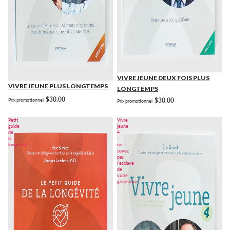
VIVRE JEUNE DEUX FOIS PLUS
VIVRE JEUNE PLUS LONGTEMPS
LONGTEMPS
$30.00
$30.00
Prix promotionnel
Prix promotionnel
Petit
Vivre
guide
jeune
de
4
la
:
longévité
ne
soyez
pas
l’esclave
de
votre
génétique