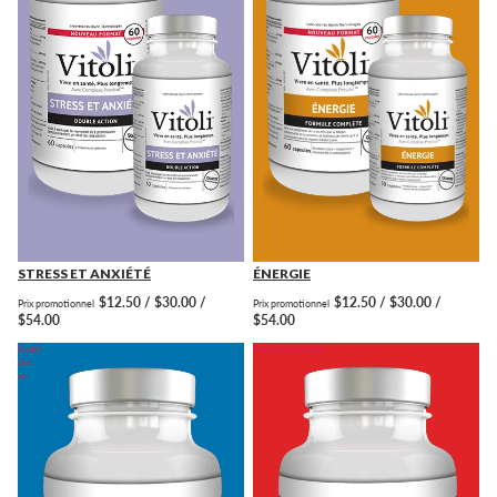
STRESS ET ANXIÉTÉ
ÉNERGIE
$12.50 / $30.00 /
$12.50 / $30.00 /
Prix promotionnel
Prix promotionnel
$54.00
$54.00
Santé
Cardiovasculaire
des
os