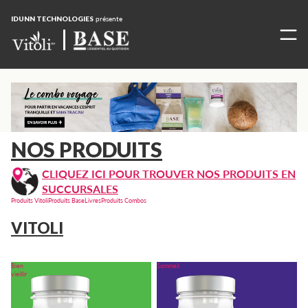
IDUNN TECHNOLOGIES
présente
NOS PRODUITS
CLIQUEZ ICI POUR TROUVER NOS PRODUITS EN
SUCCURSALES
Produits
Vitoli
Produits
Base
Livres
Produits
Combos
VITOLI
Bien
Sommeil
vieillir