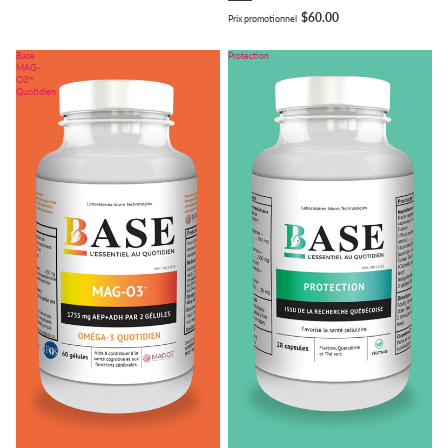
$60.00
Prix promotionnel
Base
Protection
MAG-
O3™
Quotidien