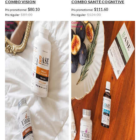
COMBO VISION
COMBO SANTÉ COGNITIVE
$80.10
$111.60
Prix promotionnel
Prix promotionnel
$89.00
$124.00
Prix régulier
Prix régulier
Combo
Combo
État
Immunité
d’esprit