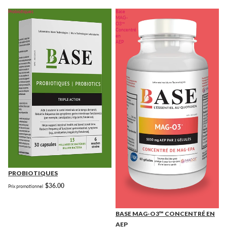
Probiotiques
Base
MAG-
O3™
Concentré
en
AEP
PROBIOTIQUES
$36.00
Prix promotionnel
BASE MAG-O3™ CONCENTRÉ EN
AEP