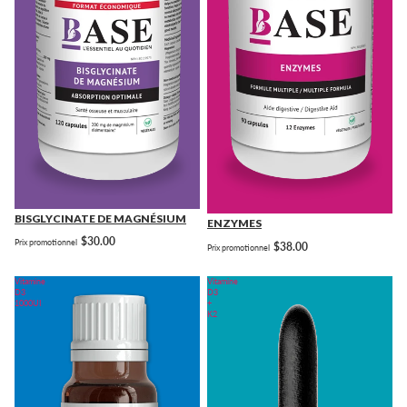
BISGLYCINATE DE MAGNÉSIUM
ENZYMES
$30.00
Prix promotionnel
$38.00
Prix promotionnel
Vitamine
Vitamine
D3
D3
1000UI
+
K2