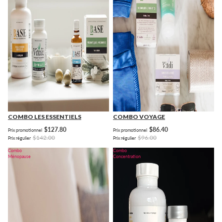
COMBO LES ESSENTIELS
COMBO VOYAGE
$127.80
$86.40
Prix promotionnel
Prix promotionnel
$142.00
$96.00
Prix régulier
Prix régulier
Combo
Combo
Ménopause
Concentration