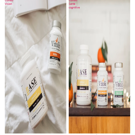
Combo
Combo
Vision
Santé
cognitive