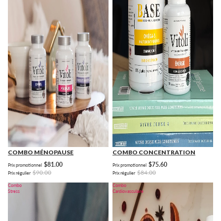
COMBO MÉNOPAUSE
COMBO CONCENTRATION
$81.00
$75.60
Prix promotionnel
Prix promotionnel
$90.00
$84.00
Prix régulier
Prix régulier
Combo
Combo
Stress
Cardiovasculaire