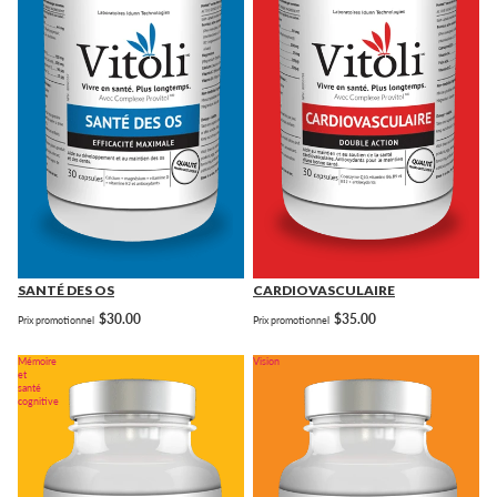
SANTÉ DES OS
CARDIOVASCULAIRE
$30.00
$35.00
Prix promotionnel
Prix promotionnel
Mémoire
Vision
et
santé
cognitive