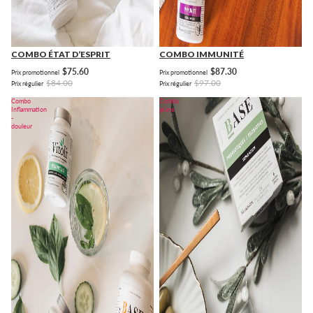
COMBO ÉTAT D’ESPRIT
COMBO IMMUNITÉ
$75.60
$87.30
Prix promotionnel
Prix promotionnel
$84.00
$97.00
Prix régulier
Prix régulier
Combo
Combo
Inflammation
jeûne
-
douleur