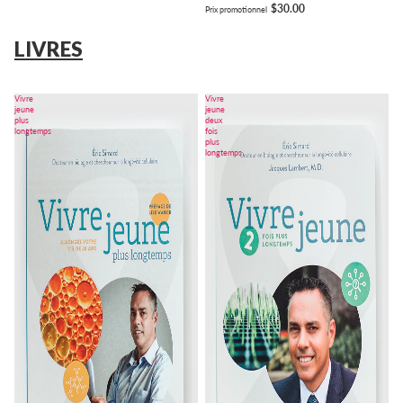
$30.00
Prix promotionnel
LIVRES
Vivre
Vivre
jeune
jeune
plus
deux
longtemps
fois
plus
longtemps