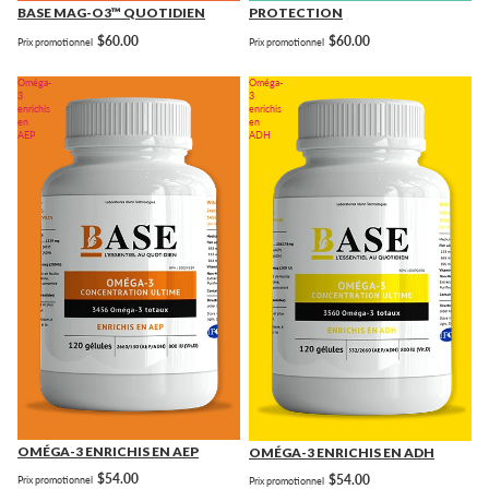
BASE MAG-O3™ QUOTIDIEN
PROTECTION
$60.00
$60.00
Prix promotionnel
Prix promotionnel
Oméga-
Oméga-
3
3
enrichis
enrichis
en
en
AEP
ADH
OMÉGA-3 ENRICHIS EN AEP
OMÉGA-3 ENRICHIS EN ADH
$54.00
$54.00
Prix promotionnel
Prix promotionnel