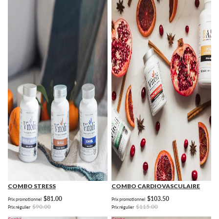
COMBO STRESS
COMBO CARDIOVASCULAIRE
$81.00
$103.50
Prix promotionnel
Prix promotionnel
$90.00
$115.00
Prix régulier
Prix régulier