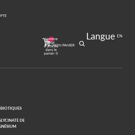
PTE
Langue
ions de connexion
EN
Nombre
es
Profil
total
MON PANIER
d’articles
dans le
panier: 0
BIOTIQUES
GLYCINATE DE
GNÉSIUM