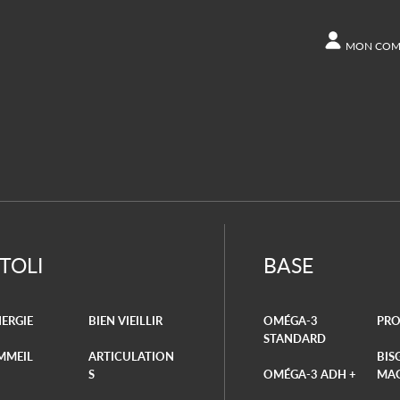
MON COM
COMPTE
Autres opt
Command
ITOLI
BASE
ERGIE
BIEN VIEILLIR
OMÉGA-3
PRO
STANDARD
MMEIL
ARTICULATION
BIS
S
OMÉGA-3 ADH +
MA