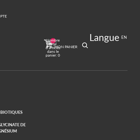
PTE
Langue
ions de connexion
EN
Nombre
es
Profil
total
MON PANIER
d’articles
dans le
panier: 0
BIOTIQUES
GLYCINATE DE
GNÉSIUM