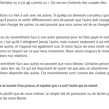
 fâché(e) ou si j’ai agi comme ça ». Ou encore j’entends des couples dire : 
uations n’a rien à voir avec les autres. Si quelqu’un demeure convaincu que
n qu’il pourra se sentir différemment sera de penser que l’autre doit change
ire changer les autres. Le seul pouvoir que nous avons est de se changer
ou du ressentiment face à une autre personne pour lui faire payer le mal
ur, c’est qu’ils n’atteignent jamais l’autre, mais nuisent seulement à soi-m
 les autres, et l’opposé est également vrai. Si notre façon de nous sentir n
avons un impact sur ce que nous ressentons. Nous avons toujours le choi
dans nos relations.
n entretient face aux autres ne peuvent que nous blesser. Certaines perso
s dans leur vie. Ce qui est important de savoir est que plus on abandonne
 bonheur dépendre des autres. Ces ressentiments sont comme des chaînes q
se nourrir d’un poison, et espérer que ce soit l’autre qui en meurt.
s plutôt que de nous-mêmes. Le simple fait de pardonner ou de lâcher p
 de notre liberté.