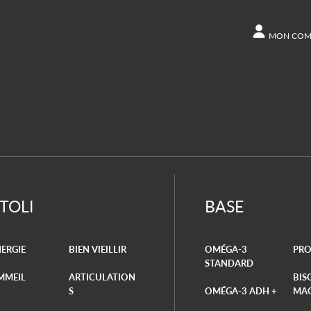
MON COM
COMPTE
Autres opt
Command
ITOLI
BASE
ERGIE
BIEN VIEILLIR
OMÉGA-3
PRO
STANDARD
MMEIL
ARTICULATION
BIS
S
OMÉGA-3 ADH +
MA